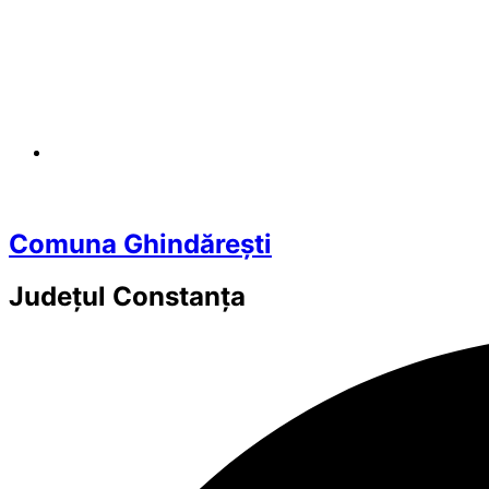
Comuna Ghindărești
Județul
Constanța