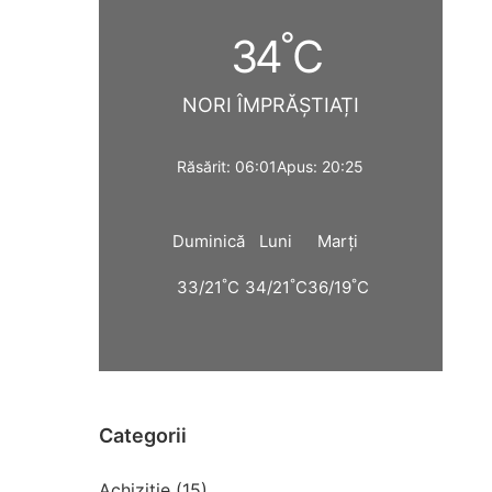
°
34
C
NORI ÎMPRĂȘTIAȚI
Răsărit: 06:01
Apus: 20:25
Duminică
Luni
Marți
°
°
°
33/21
C
34/21
C
36/19
C
Categorii
Achiziție (15)