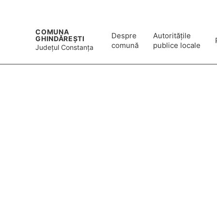
Program de lucru: luni - vineri 08:00 - 16:00
0341 453 0
COMUNA
Despre
Autoritățile
GHINDĂREȘTI
comună
publice locale
Județul
Constanța