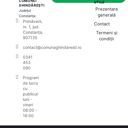
COMUNEI
UTILE
GHINDĂREȘTI
Prezentare
Județul
generală
Constanța
Primăverii,
Contact
nr. 1, jud.
Constanța,
Termeni și
907135
condiții
contact@comunaghindaresti.ro
0341
453
090
Program
de lucru
cu
publicul:
luni -
vineri
08:00 -
16:00