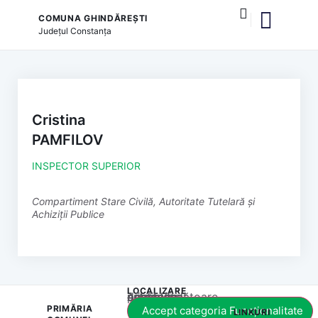
COMUNA GHINDĂREȘTI
Județul
Constanța
și serviciile publice
Cristina
PAMFILOV
INSPECTOR SUPERIOR
Compartiment Stare Civilă, Autoritate Tutelară și
Achiziții Publice
LOCALIZARE
Acest conținut este blocat până când acceptați categoria corespunzătoare de cookie-uri.
PRIMĂRIA
Accept categoria Funcționalitate
LINKURI