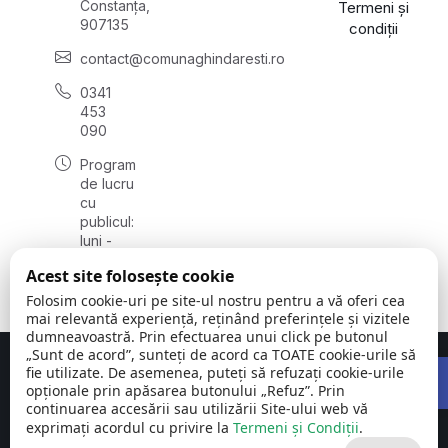
Constanța,
Termeni și
907135
condiții
contact@comunaghindaresti.ro
0341
453
090
Program
de lucru
cu
publicul:
luni -
vineri
Acest site folosește cookie
08:00 -
16:00
Folosim cookie-uri pe site-ul nostru pentru a vă oferi cea
mai relevantă experiență, reținând preferințele și vizitele
dumneavoastră. Prin efectuarea unui click pe butonul
„Sunt de acord”, sunteți de acord ca TOATE cookie-urile să
Open 
Concept realizat de
Big Media Relații Publice SRL
fie utilizate. De asemenea, puteți să refuzați cookie-urile
opționale prin apăsarea butonului „Refuz”. Prin
continuarea accesării sau utilizării Site-ului web vă
Comuna
©
Toate
exprimați acordul cu privire la
Ghindărești |
Termeni și Condiții
2026
drepturile
.
Județul
rezervate