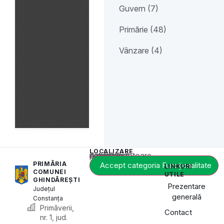
Guvern (7)
Primărie (48)
Vânzare (4)
LOCALIZARE
Acest conținut este blocat până când acceptați categoria corespunzătoare de cookie-uri.
PRIMĂRIA
Accept categoria Funcționalitate
LINKURI
COMUNEI
UTILE
GHINDĂREȘTI
Prezentare
Județul
generală
Constanța
Primăverii,
Contact
nr. 1, jud.