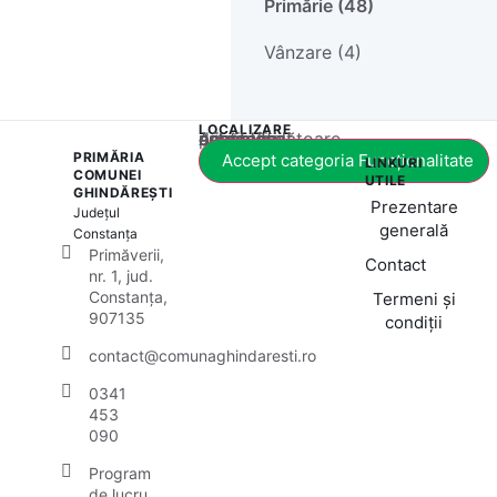
Primărie (48)
Vânzare (4)
LOCALIZARE
Acest conținut este blocat până când acceptați categoria corespunzătoare de cookie-uri.
PRIMĂRIA
Accept categoria Funcționalitate
LINKURI
COMUNEI
UTILE
GHINDĂREȘTI
Prezentare
Județul
generală
Constanța
Primăverii,
Contact
nr. 1, jud.
Constanța,
Termeni și
907135
condiții
contact@comunaghindaresti.ro
0341
453
090
Program
de lucru