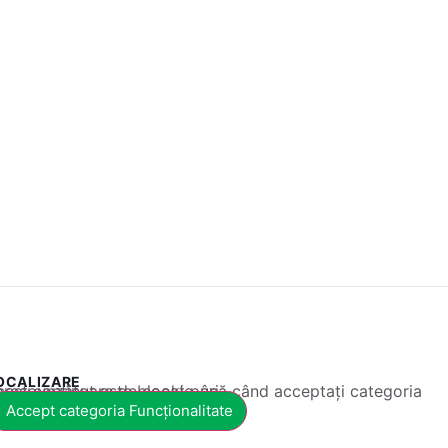
OCALIZARE
 conținut este blocat până când acceptați categoria corespunzătoare de cookie-uri.
Accept categoria Funcționalitate