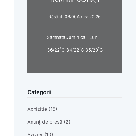
Răsărit: 06:00
Apus: 20:26
Sâmbătă
Duminică
Luni
°
°
°
36/22
C
34/22
C
35/20
C
Categorii
Achiziție (15)
Anunț de presă (2)
Avizier (10)