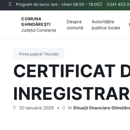
Program de lucru: luni - vineri 08:00 - 16:00
0341 453 0
COMUNA
Despre
Autoritățile
GHINDĂREȘTI
comună
publice locale
Județul
Constanța
Prima pagină
Noutăți
CERTIFICAT 
INREGISTRAR
30 Ianuarie 2026
în
Situații financiare Ghindăre