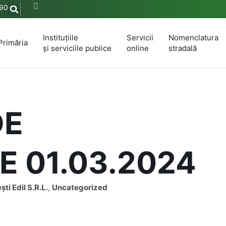
90
Instituțiile
Servicii
Nomenclatura
Primăria
și serviciile publice
online
stradală
DE
E 01.03.2024
ști Edil S.R.L.
,
Uncategorized