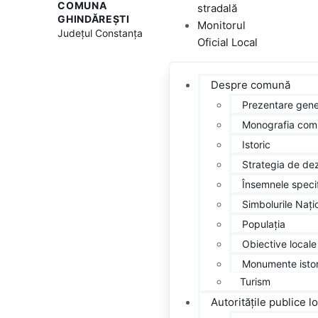
COMUNA
stradală
GHINDĂREȘTI
Monitorul
Județul
Constanța
Oficial Local
Despre
comună
Prezentare gene
Monografia com
Istoric
Strategia de de
Însemnele speci
Simbolurile Nați
Populația
Obiective locale
Monumente istor
Turism
Autoritățile
publice l