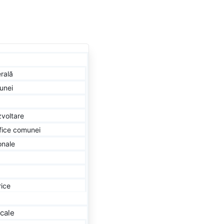
rală
unei
zvoltare
fice comunei
onale
ice
ocale