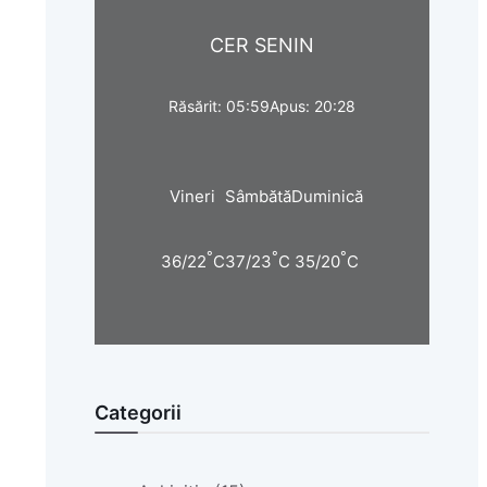
CER SENIN
Răsărit: 05:59
Apus: 20:28
Vineri
Sâmbătă
Duminică
°
°
°
36/22
C
37/23
C
35/20
C
Categorii