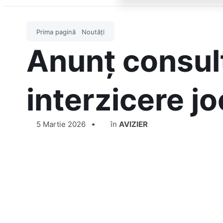
Prima pagină
Noutăți
Anunț consult
interzicere j
5 Martie 2026
în
AVIZIER