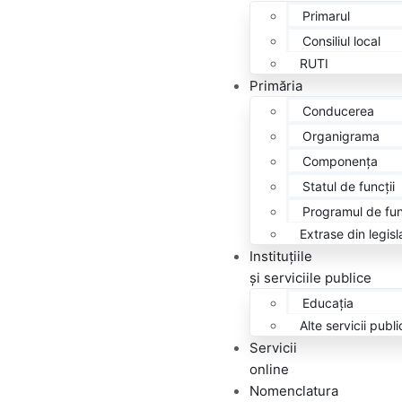
Primarul
Consiliul local
RUTI
Primăria
Conducerea
Organigrama
Componența
Statul de funcții
Programul de fun
Extrase din legisl
Instituțiile
și serviciile publice
Educația
Alte servicii publi
Servicii
online
Nomenclatura