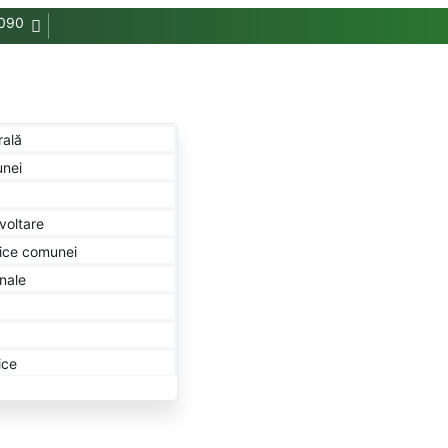
090
rală
nei
voltare
fice comunei
nale
ice