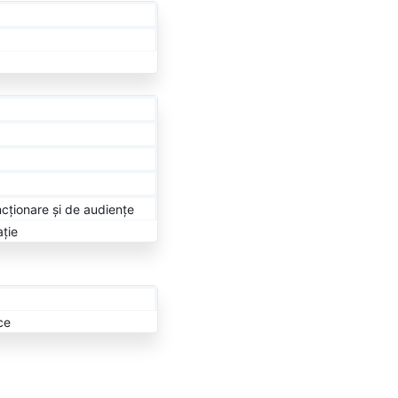
cționare și de audiențe
ație
ce