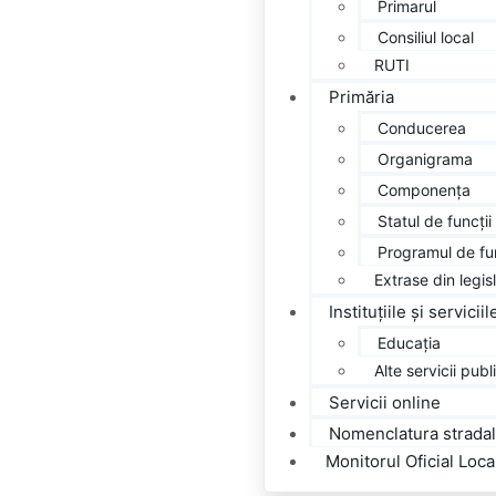
Primarul
Consiliul local
RUTI
Primăria
Conducerea
Organigrama
Componența
Statul de funcții
Programul de fu
Extrase din legisl
Instituțiile
și servicii
Educația
Alte servicii publ
Servicii
online
Nomenclatura
strada
Monitorul
Oficial Loca