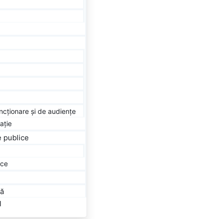
ncționare și de audiențe
ație
le publice
ice
lă
l