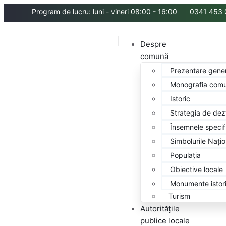
Program de lucru: luni - vineri 08:00 - 16:00
0341 453 
Despre
comună
Prezentare gene
Monografia comu
Istoric
Strategia de dez
Însemnele speci
Simbolurile Națio
Populația
Obiective locale
Monumente istor
Turism
Autoritățile
publice locale