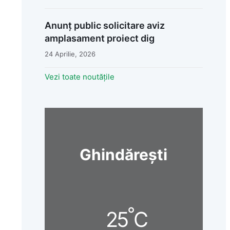
Anunț public solicitare aviz
amplasament proiect dig
24 Aprilie, 2026
Vezi toate noutățile
Ghindărești
°
25
C